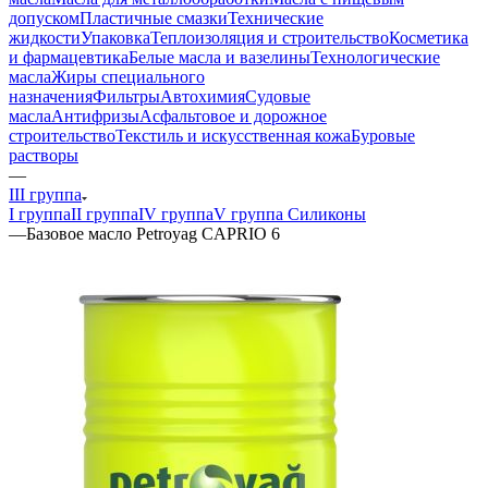
допуском
Пластичные смазки
Технические
жидкости
Упаковка
Теплоизоляция и строительство
Косметика
и фармацевтика
Белые масла и вазелины
Технологические
масла
Жиры специального
назначения
Фильтры
Автохимия
Судовые
масла
Антифризы
Асфальтовое и дорожное
строительство
Текстиль и искусственная кожа
Буровые
растворы
—
III группа
I группа
II группа
IV группа
V группа Силиконы
—
Базовое масло Petroyag CAPRIO 6