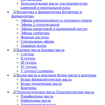
Технологическое масло для производства
каменной и минеральной ваты
Косметика и
фармацевтика
Эфиры изопрополивого и этилового спирта
Эфиры 2-этилгексанола
Эфиры каприловой и каприновой кислот
Эфиры сорбитана
Жирные кислоты
Специальные эфиры
Травяные воски
Базовые масла
I группа
II группа
III группа
IV группа
V группа Силиконы
Белые масла и вазелины
Белые фармацевтические масла
Белые технические масла
Вазелины
Технологические масла
Парафиновые масла
Нафтеновые масла
Ароматические масла