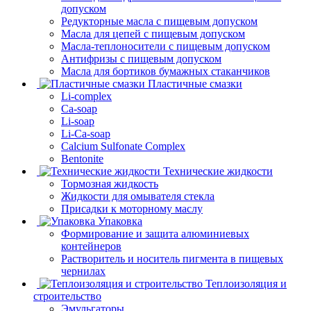
допуском
Редукторные масла с пищевым допуском
Масла для цепей с пищевым допуском
Масла-теплоносители с пищевым допуском
Антифризы с пищевым допуском
Масла для бортиков бумажных стаканчиков
Пластичные смазки
Li-complex
Ca-soap
Li-soap
Li-Ca-soap
Calcium Sulfonate Complex
Bentonite
Технические жидкости
Тормозная жидкость
Жидкости для омывателя стекла
Присадки к моторному маслу
Упаковка
Формирование и защита алюминиевых
контейнеров
Растворитель и носитель пигмента в пищевых
чернилах
Теплоизоляция и
строительство
Эмульгаторы