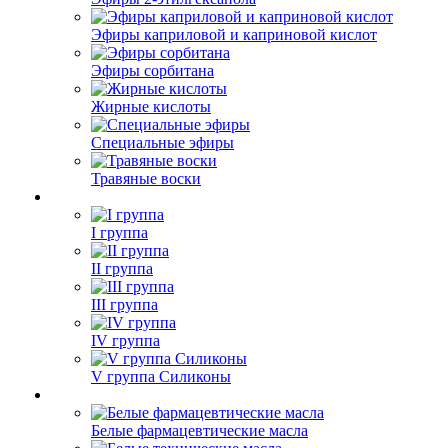
Эфиры каприловой и каприновой кислот
Эфиры сорбитана
Жирные кислоты
Специальные эфиры
Травяные воски
I группа
II группа
III группа
IV группа
V группа Силиконы
Белые фармацевтические масла