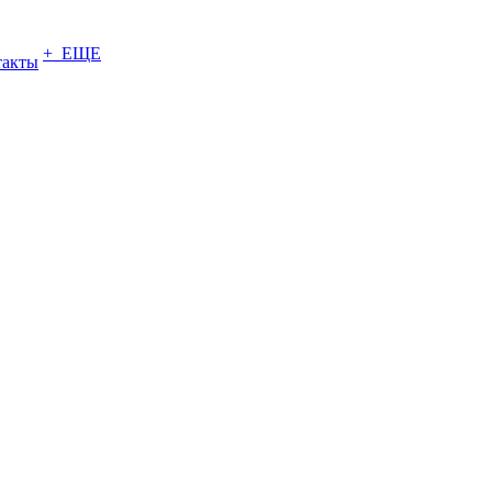
+ ЕЩЕ
такты