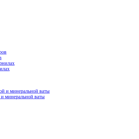
в
нилах
 и минеральной ваты