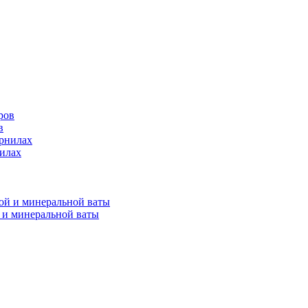
в
нилах
 и минеральной ваты