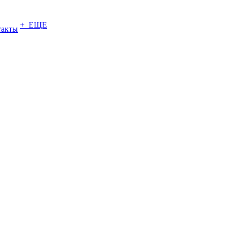
+ ЕЩЕ
такты