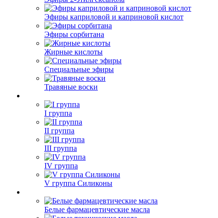
Эфиры каприловой и каприновой кислот
Эфиры сорбитана
Жирные кислоты
Специальные эфиры
Травяные воски
I группа
II группа
III группа
IV группа
V группа Силиконы
Белые фармацевтические масла