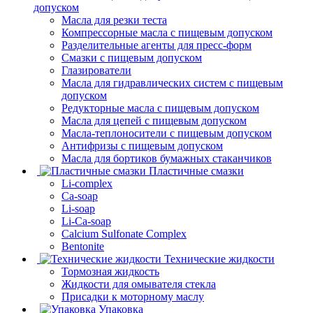
допуском
Масла для резки теста
Компрессорные масла с пищевым допуском
Разделительные агенты для пресс-форм
Смазки с пищевым допуском
Глазирователи
Масла для гидравлических систем с пищевым
допуском
Редукторные масла с пищевым допуском
Масла для цепей с пищевым допуском
Масла-теплоносители с пищевым допуском
Антифризы с пищевым допуском
Масла для бортиков бумажных стаканчиков
Пластичные смазки
Li-complex
Ca-soap
Li-soap
Li-Ca-soap
Calcium Sulfonate Complex
Bentonite
Технические жидкости
Тормозная жидкость
Жидкости для омывателя стекла
Присадки к моторному маслу
Упаковка