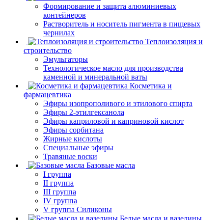
Формирование и защита алюминиевых
контейнеров
Растворитель и носитель пигмента в пищевых
чернилах
Теплоизоляция и
строительство
Эмульгаторы
Технологическое масло для производства
каменной и минеральной ваты
Косметика и
фармацевтика
Эфиры изопрополивого и этилового спирта
Эфиры 2-этилгексанола
Эфиры каприловой и каприновой кислот
Эфиры сорбитана
Жирные кислоты
Специальные эфиры
Травяные воски
Базовые масла
I группа
II группа
III группа
IV группа
V группа Силиконы
Белые масла и вазелины