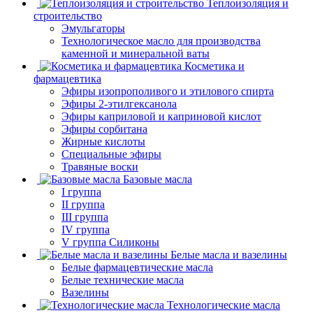
Теплоизоляция и
строительство
Эмульгаторы
Технологическое масло для производства
каменной и минеральной ваты
Косметика и
фармацевтика
Эфиры изопрополивого и этилового спирта
Эфиры 2-этилгексанола
Эфиры каприловой и каприновой кислот
Эфиры сорбитана
Жирные кислоты
Специальные эфиры
Травяные воски
Базовые масла
I группа
II группа
III группа
IV группа
V группа Силиконы
Белые масла и вазелины
Белые фармацевтические масла
Белые технические масла
Вазелины
Технологические масла