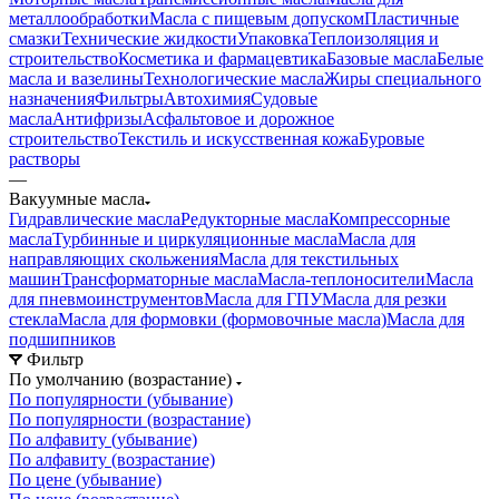
металлообработки
Масла с пищевым допуском
Пластичные
смазки
Технические жидкости
Упаковка
Теплоизоляция и
строительство
Косметика и фармацевтика
Базовые масла
Белые
масла и вазелины
Технологические масла
Жиры специального
назначения
Фильтры
Автохимия
Судовые
масла
Антифризы
Асфальтовое и дорожное
строительство
Текстиль и искусственная кожа
Буровые
растворы
—
Вакуумные масла
Гидравлические масла
Редукторные масла
Компрессорные
масла
Турбинные и циркуляционные масла
Масла для
направляющих скольжения
Масла для текстильных
машин
Трансформаторные масла
Масла-теплоносители
Масла
для пневмоинструментов
Масла для ГПУ
Масла для резки
стекла
Масла для формовки (формовочные масла)
Масла для
подшипников
Фильтр
По умолчанию (возрастание)
По популярности (убывание)
По популярности (возрастание)
По алфавиту (убывание)
По алфавиту (возрастание)
По цене (убывание)