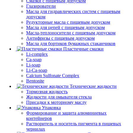
Смазки с пищевым допуском
Глазирователи
Масла для гидравлических систем с пищевым
допуском
Редукторные масла с пищевым допуском
Масла для цепей с пищевым допуском
Масла-теплоносители с пищевым допуском
Антифризы с пищевым допуском
Масла для бортиков бумажных стаканчиков
Пластичные смазки
Li-complex
Ca-soap
Li-soap
Li-Ca-soap
Calcium Sulfonate Complex
Bentonite
Технические жидкости
Тормозная жидкость
Жидкости для омывателя стекла
Присадки к моторному маслу
Упаковка
Формирование и защита алюминиевых
контейнеров
Растворитель и носитель пигмента в пищевых
чернилах