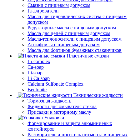
Смазки с пищевым допуском
Глазирователи
Масла для гидравлических систем с пищевым
допуском
Редукторные масла с пищевым допуском
Масла для цепей с пищевым допуском
Масла-теплоносители с пищевым допуском
Антифризы с пищевым допуском
Масла для бортиков бумажных стаканчиков
Пластичные смазки
Li-complex
Ca-soap
Li-soap
Li-Ca-soap
Calcium Sulfonate Complex
Bentonite
Технические жидкости
Тормозная жидкость
Жидкости для омывателя стекла
Присадки к моторному маслу
Упаковка
Формирование и защита алюминиевых
контейнеров
Растворитель и носитель пигмента в пищевых