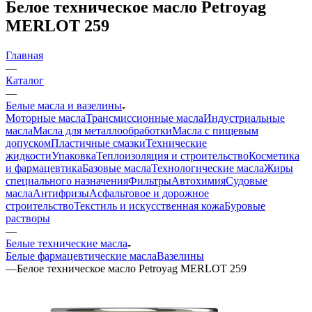
Белое техническое масло Petroyag
MERLOT 259
Главная
—
Каталог
—
Белые масла и вазелины
Моторные масла
Трансмиссионные масла
Индустриальные
масла
Масла для металлообработки
Масла с пищевым
допуском
Пластичные смазки
Технические
жидкости
Упаковка
Теплоизоляция и строительство
Косметика
и фармацевтика
Базовые масла
Технологические масла
Жиры
специального назначения
Фильтры
Автохимия
Судовые
масла
Антифризы
Асфальтовое и дорожное
строительство
Текстиль и искусственная кожа
Буровые
растворы
—
Белые технические масла
Белые фармацевтические масла
Вазелины
—
Белое техническое масло Petroyag MERLOT 259