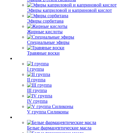
Эфиры каприловой и каприновой кислот
Эфиры сорбитана
Жирные кислоты
Специальные эфиры
Травяные воски
I группа
II группа
III группа
IV группа
V группа Силиконы
Белые фармацевтические масла