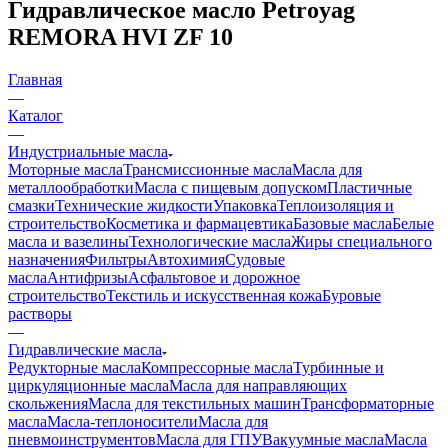
Гидравлическое масло Petroyag
REMORA HVI ZF 10
Главная
—
Каталог
—
Индустриальные масла
Моторные масла
Трансмиссионные масла
Масла для
металлообработки
Масла с пищевым допуском
Пластичные
смазки
Технические жидкости
Упаковка
Теплоизоляция и
строительство
Косметика и фармацевтика
Базовые масла
Белые
масла и вазелины
Технологические масла
Жиры специального
назначения
Фильтры
Автохимия
Судовые
масла
Антифризы
Асфальтовое и дорожное
строительство
Текстиль и искусственная кожа
Буровые
растворы
—
Гидравлические масла
Редукторные масла
Компрессорные масла
Турбинные и
циркуляционные масла
Масла для направляющих
скольжения
Масла для текстильных машин
Трансформаторные
масла
Масла-теплоносители
Масла для
пневмоинструментов
Масла для ГПУ
Вакуумные масла
Масла