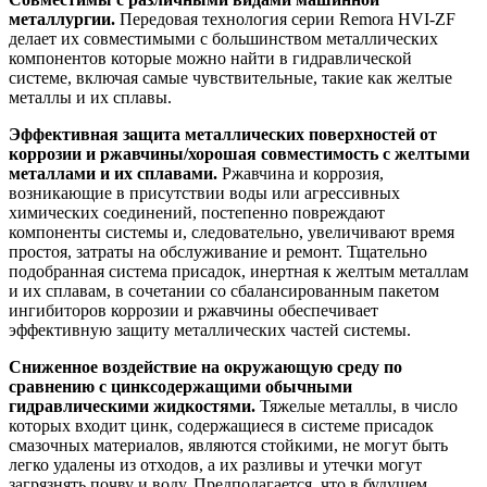
металлургии.
Передовая технология серии Remora HVI-ZF
делает их совместимыми с большинством металлических
компонентов которые можно найти в гидравлической
системе, включая самые чувствительные, такие как желтые
металлы и их сплавы.
Эффективная защита металлических поверхностей от
коррозии и ржавчины/хорошая совместимость с желтыми
металлами и их сплавами.
Ржавчина и коррозия,
возникающие в присутствии воды или агрессивных
химических соединений, постепенно повреждают
компоненты системы и, следовательно, увеличивают время
простоя, затраты на обслуживание и ремонт. Тщательно
подобранная система присадок, инертная к желтым металлам
и их сплавам, в сочетании со сбалансированным пакетом
ингибиторов коррозии и ржавчины обеспечивает
эффективную защиту металлических частей системы.
Сниженное воздействие на окружающую среду по
сравнению с цинксодержащими обычными
гидравлическими жидкостями.
Тяжелые металлы, в число
которых входит цинк, содержащиеся в системе присадок
смазочных материалов, являются стойкими, не могут быть
легко удалены из отходов, а их разливы и утечки могут
загрязнять почву и воду. Предполагается, что в будущем