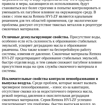
правила и меры, касающиеся их использования, будут
становиться все более строгими в попытке контролировать и
уменьшить их пагубное влияние на окружающую среду. В
связи с этим масла Remora HVI-ZF являются идеальным
решением для тех областей применения, где экологические
проблемы диктуют отсутствие тяжелых металлов в рецептуре
смазочных материалов.
Отличные деэмульгирующие свойства.
Присутствие воды,
особенно если есть склонность к образованию стабильных
эмульсий, ускоряет деградацию масла и образование
ржавчины. Она также влияет на бесперебойную работу
системы, изменяя ее давление. Смазочные материалы Remora
HVI-ZF предотвращают образование стабильных эмульсий,
быстро отделяя воду, и тем самым снижают пагубное влияние
присутствия воды на срок службы смазочного материала и
системы.
Исключительные свойства контроля пенообразования и
выпуска воздуха.
Среди проблем, которые может вызвать
чрезмерное пенообразование, - износ из-за кавитации,
отсутствие смазки из-за недостаточного переноса масла,
резкий перепад давления и окислительная деградация
смазочных материалов. Серия Remora HVI-ZF успешно
предотвращает эти проблемы, быстро выпуская воздух до