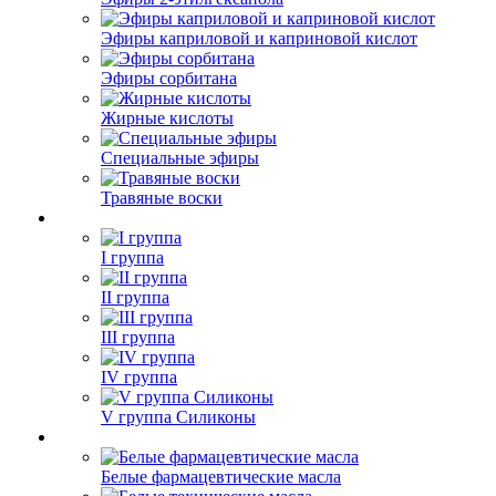
Эфиры каприловой и каприновой кислот
Эфиры сорбитана
Жирные кислоты
Специальные эфиры
Травяные воски
I группа
II группа
III группа
IV группа
V группа Силиконы
Белые фармацевтические масла