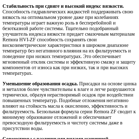
Стабильность при сдвиге и высокий индекс вязкости.
Способность гидравлических жидкостей поддерживать свою
вязкость на оптимальном уровне даже при колебаниях
температуры играет важную роль в бесперебойной и
безотказной работе системы. Тщательно подобранный
улучшитель индекса вязкости придает смазочным материалам
Remora HVI-ZF способность сохранять свои
вискозиметрические характеристики в широком диапазоне
температур без негативного влияния на их фильтруемость и
поведение при низких температурах. Это обеспечивает
мгновенный отклик системы и эффективную смазку и защиту
компонентов от износа как при низких, так и при высоких
температурах.
Уменьшение образования осадка.
Присадки на основе цинка
и металлов более чувствительны к влаге и легче разрушаются
термически, образуя нерастворимый осадок при воздействии
повышенных температур. Подобные отложения негативно
влияют на стойкость масла к окислению, эффективность и
фильтруемость. Беззольная формула серии Remora ZF сводит к
минимуму образование отложений и обеспечивает
превосходную фильтруемость и чистоту системы даже в
присутствии воды.
Совместимы с различными видами машинной