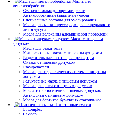
Масла для
металлообработки
Смазочно-охлаждающие жидкости
Антикоррозийные (защитные) масла
Специальные составы для эмалирования
Масла для смазки пресс-форм для непрерывного
литья чугуна
Масла для волочения алюминиевой проволоки
Масла с пищевым
допуском
Масла для резки теста
Компрессорные масла с пищевым допуском
Разделительные агенты для пресс-форм
Смазки с пищевым допуском
Глазирователи
Масла для гидравлических систем с пищевым
допуском
Редукторные масла с пищевым допуском
Масла для цепей с пищевым допуском
Масла-теплоносители с пищевым допуском
Антифризы с пищевым допуском
Масла для бортиков бумажных стаканчиков
Пластичные смазки
Li-complex
Ca-soap