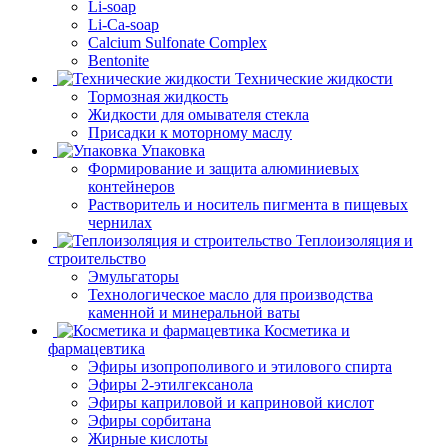
Li-soap
Li-Ca-soap
Calcium Sulfonate Complex
Bentonite
Технические жидкости
Тормозная жидкость
Жидкости для омывателя стекла
Присадки к моторному маслу
Упаковка
Формирование и защита алюминиевых
контейнеров
Растворитель и носитель пигмента в пищевых
чернилах
Теплоизоляция и
строительство
Эмульгаторы
Технологическое масло для производства
каменной и минеральной ваты
Косметика и
фармацевтика
Эфиры изопрополивого и этилового спирта
Эфиры 2-этилгексанола
Эфиры каприловой и каприновой кислот
Эфиры сорбитана
Жирные кислоты