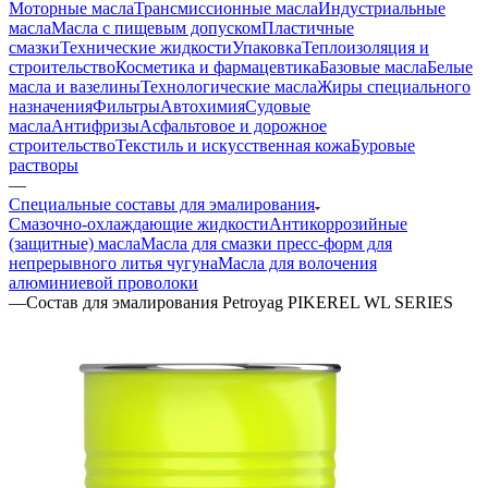
Моторные масла
Трансмиссионные масла
Индустриальные
масла
Масла с пищевым допуском
Пластичные
смазки
Технические жидкости
Упаковка
Теплоизоляция и
строительство
Косметика и фармацевтика
Базовые масла
Белые
масла и вазелины
Технологические масла
Жиры специального
назначения
Фильтры
Автохимия
Судовые
масла
Антифризы
Асфальтовое и дорожное
строительство
Текстиль и искусственная кожа
Буровые
растворы
—
Специальные составы для эмалирования
Смазочно-охлаждающие жидкости
Антикоррозийные
(защитные) масла
Масла для смазки пресс-форм для
непрерывного литья чугуна
Масла для волочения
алюминиевой проволоки
—
Состав для эмалирования Petroyag PIKEREL WL SERIES