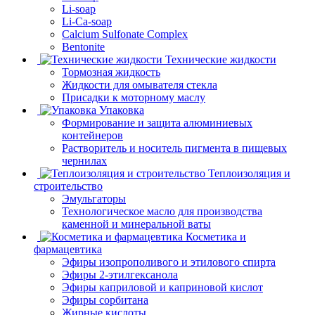
Li-soap
Li-Ca-soap
Calcium Sulfonate Complex
Bentonite
Технические жидкости
Тормозная жидкость
Жидкости для омывателя стекла
Присадки к моторному маслу
Упаковка
Формирование и защита алюминиевых
контейнеров
Растворитель и носитель пигмента в пищевых
чернилах
Теплоизоляция и
строительство
Эмульгаторы
Технологическое масло для производства
каменной и минеральной ваты
Косметика и
фармацевтика
Эфиры изопрополивого и этилового спирта
Эфиры 2-этилгексанола
Эфиры каприловой и каприновой кислот
Эфиры сорбитана
Жирные кислоты