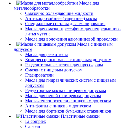
Масла для
металлообработки
Смазочно-охлаждающие жидкости
Антикоррозийные (защитные) масла
Специальные составы для эмалирования
Масла для смазки пресс-форм для непрерывного
литья чугуна
Масла для волочения алюминиевой проволоки
Масла с пищевым
допуском
Масла для резки теста
Компрессорные масла с пищевым допуском
Разделительные агенты для пресс-форм
Смазки с пищевым допуском
Глазирователи
Масла для гидравлических систем с пищевым
допуском
Редукторные масла с пищевым допуском
Масла для цепей с пищевым допуском
Масла-теплоносители с пищевым допуском
Антифризы с пищевым допуском
Масла для бортиков бумажных стаканчиков
Пластичные смазки
Li-complex
Ca-soap