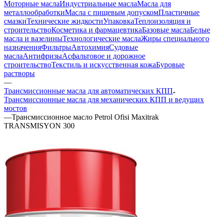
Моторные масла
Индустриальные масла
Масла для
металлообработки
Масла с пищевым допуском
Пластичные
смазки
Технические жидкости
Упаковка
Теплоизоляция и
строительство
Косметика и фармацевтика
Базовые масла
Белые
масла и вазелины
Технологические масла
Жиры специального
назначения
Фильтры
Автохимия
Судовые
масла
Антифризы
Асфальтовое и дорожное
строительство
Текстиль и искусственная кожа
Буровые
растворы
—
Трансмиссионные масла для автоматических КПП
Трансмиссионные масла для механических КПП и ведущих
мостов
—
Трансмиссионное масло Petrol Ofisi Maxitrak
TRANSMISYON 300