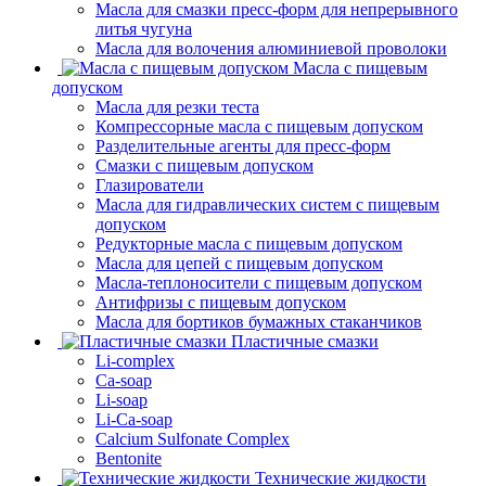
Масла для смазки пресс-форм для непрерывного
литья чугуна
Масла для волочения алюминиевой проволоки
Масла с пищевым
допуском
Масла для резки теста
Компрессорные масла с пищевым допуском
Разделительные агенты для пресс-форм
Смазки с пищевым допуском
Глазирователи
Масла для гидравлических систем с пищевым
допуском
Редукторные масла с пищевым допуском
Масла для цепей с пищевым допуском
Масла-теплоносители с пищевым допуском
Антифризы с пищевым допуском
Масла для бортиков бумажных стаканчиков
Пластичные смазки
Li-complex
Ca-soap
Li-soap
Li-Ca-soap
Calcium Sulfonate Complex
Bentonite
Технические жидкости