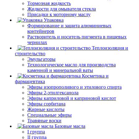
Тормозная жидкость
Жидкости для омывателя стекла
Присадки к моторному маслу
Упаковка
Формирование и защита алюминиевых
контейнеров
Растворитель и носитель пигмента в пищевых
чернилах
Теплоизоляция и
строительство
Эмульгаторы
Технологическое масло для производства
каменной и минеральной ваты
Косметика и
фармацевтика
Эфиры изопрополивого и этилового спирта
Эфиры 2-этилгексанола
Эфиры каприловой и каприновой кислот
Эфиры сорбитана
Жирные кислоты
Специальные эфиры
Травяные воски
Базовые масла
I группа
II группа