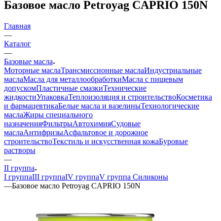
Базовое масло Petroyag CAPRIO 150N
Главная
—
Каталог
—
Базовые масла
Моторные масла
Трансмиссионные масла
Индустриальные
масла
Масла для металлообработки
Масла с пищевым
допуском
Пластичные смазки
Технические
жидкости
Упаковка
Теплоизоляция и строительство
Косметика
и фармацевтика
Белые масла и вазелины
Технологические
масла
Жиры специального
назначения
Фильтры
Автохимия
Судовые
масла
Антифризы
Асфальтовое и дорожное
строительство
Текстиль и искусственная кожа
Буровые
растворы
—
II группа
I группа
III группа
IV группа
V группа Силиконы
—
Базовое масло Petroyag CAPRIO 150N