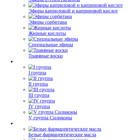
Эфиры каприловой и каприновой кислот
Эфиры сорбитана
Жирные кислоты
Специальные эфиры
Травяные воски
I группа
II группа
III группа
IV группа
V группа Силиконы
Белые фармацевтические масла