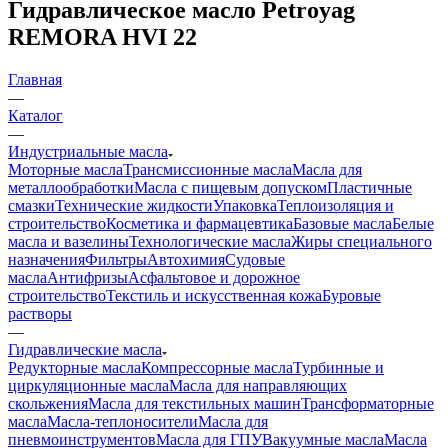
Гидравлическое масло Petroyag
REMORA HVI 22
Главная
—
Каталог
—
Индустриальные масла
Моторные масла
Трансмиссионные масла
Масла для
металлообработки
Масла с пищевым допуском
Пластичные
смазки
Технические жидкости
Упаковка
Теплоизоляция и
строительство
Косметика и фармацевтика
Базовые масла
Белые
масла и вазелины
Технологические масла
Жиры специального
назначения
Фильтры
Автохимия
Судовые
масла
Антифризы
Асфальтовое и дорожное
строительство
Текстиль и искусственная кожа
Буровые
растворы
—
Гидравлические масла
Редукторные масла
Компрессорные масла
Турбинные и
циркуляционные масла
Масла для направляющих
скольжения
Масла для текстильных машин
Трансформаторные
масла
Масла-теплоносители
Масла для
пневмоинструментов
Масла для ГПУ
Вакуумные масла
Масла