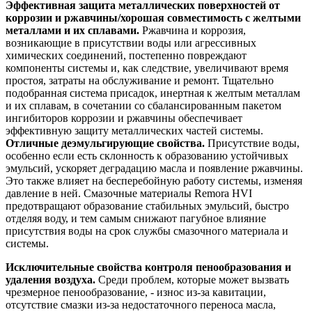
Эффективная защита металлических поверхностей от
коррозии и ржавчины/хорошая совместимость с желтыми
металлами и их сплавами.
Ржавчина и коррозия,
возникающие в присутствии воды или агрессивных
химических соединений, постепенно повреждают
компоненты системы и, как следствие, увеличивают время
простоя, затраты на обслуживание и ремонт. Тщательно
подобранная система присадок, инертная к желтым металлам
и их сплавам, в сочетании со сбалансированным пакетом
ингибиторов коррозии и ржавчины обеспечивает
эффективную защиту металлических частей системы.
Отличные деэмульгирующие свойства.
Присутствие воды,
особенно если есть склонность к образованию устойчивых
эмульсий, ускоряет деградацию масла и появление ржавчины.
Это также влияет на бесперебойную работу системы, изменяя
давление в ней. Смазочные материалы Remora HVI
предотвращают образование стабильных эмульсий, быстро
отделяя воду, и тем самым снижают пагубное влияние
присутствия воды на срок службы смазочного материала и
системы.
Исключительные свойства контроля пенообразования и
удаления воздуха.
Среди проблем, которые может вызвать
чрезмерное пенообразование, - износ из-за кавитации,
отсутствие смазки из-за недостаточного переноса масла,