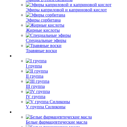
Эфиры каприловой и каприновой кислот
Эфиры сорбитана
Жирные кислоты
Специальные эфиры
Травяные воски
I группа
II группа
III группа
IV группа
V группа Силиконы
Белые фармацевтические масла