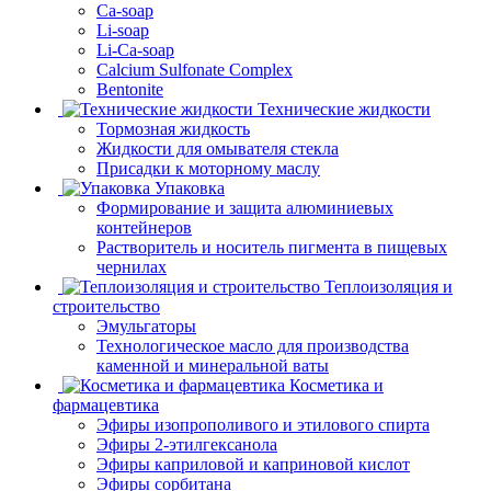
Ca-soap
Li-soap
Li-Ca-soap
Calcium Sulfonate Complex
Bentonite
Технические жидкости
Тормозная жидкость
Жидкости для омывателя стекла
Присадки к моторному маслу
Упаковка
Формирование и защита алюминиевых
контейнеров
Растворитель и носитель пигмента в пищевых
чернилах
Теплоизоляция и
строительство
Эмульгаторы
Технологическое масло для производства
каменной и минеральной ваты
Косметика и
фармацевтика
Эфиры изопрополивого и этилового спирта
Эфиры 2-этилгексанола
Эфиры каприловой и каприновой кислот
Эфиры сорбитана