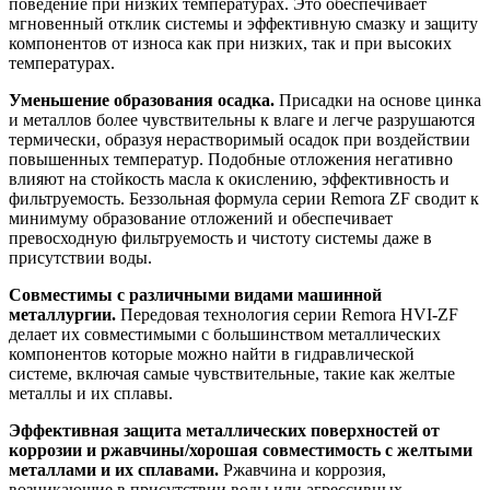
поведение при низких температурах. Это обеспечивает
мгновенный отклик системы и эффективную смазку и защиту
компонентов от износа как при низких, так и при высоких
температурах.
Уменьшение образования осадка.
Присадки на основе цинка
и металлов более чувствительны к влаге и легче разрушаются
термически, образуя нерастворимый осадок при воздействии
повышенных температур. Подобные отложения негативно
влияют на стойкость масла к окислению, эффективность и
фильтруемость. Беззольная формула серии Remora ZF сводит к
минимуму образование отложений и обеспечивает
превосходную фильтруемость и чистоту системы даже в
присутствии воды.
Совместимы с различными видами машинной
металлургии.
Передовая технология серии Remora HVI-ZF
делает их совместимыми с большинством металлических
компонентов которые можно найти в гидравлической
системе, включая самые чувствительные, такие как желтые
металлы и их сплавы.
Эффективная защита металлических поверхностей от
коррозии и ржавчины/хорошая совместимость с желтыми
металлами и их сплавами.
Ржавчина и коррозия,
возникающие в присутствии воды или агрессивных