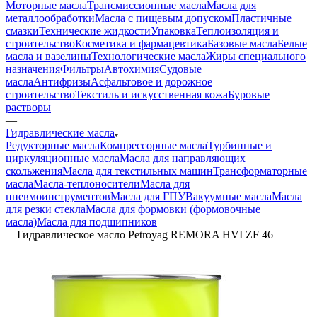
Моторные масла
Трансмиссионные масла
Масла для
металлообработки
Масла с пищевым допуском
Пластичные
смазки
Технические жидкости
Упаковка
Теплоизоляция и
строительство
Косметика и фармацевтика
Базовые масла
Белые
масла и вазелины
Технологические масла
Жиры специального
назначения
Фильтры
Автохимия
Судовые
масла
Антифризы
Асфальтовое и дорожное
строительство
Текстиль и искусственная кожа
Буровые
растворы
—
Гидравлические масла
Редукторные масла
Компрессорные масла
Турбинные и
циркуляционные масла
Масла для направляющих
скольжения
Масла для текстильных машин
Трансформаторные
масла
Масла-теплоносители
Масла для
пневмоинструментов
Масла для ГПУ
Вакуумные масла
Масла
для резки стекла
Масла для формовки (формовочные
масла)
Масла для подшипников
—
Гидравлическое масло Petroyag REMORA HVI ZF 46