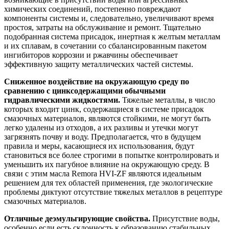
химических соединений, постепенно повреждают
компоненты системы и, следовательно, увеличивают время
простоя, затраты на обслуживание и ремонт. Тщательно
подобранная система присадок, инертная к желтым металлам
и их сплавам, в сочетании со сбалансированным пакетом
ингибиторов коррозии и ржавчины обеспечивает
эффективную защиту металлических частей системы.
Сниженное воздействие на окружающую среду по
сравнению с цинксодержащими обычными
гидравлическими жидкостями.
Тяжелые металлы, в число
которых входит цинк, содержащиеся в системе присадок
смазочных материалов, являются стойкими, не могут быть
легко удалены из отходов, а их разливы и утечки могут
загрязнять почву и воду. Предполагается, что в будущем
правила и меры, касающиеся их использования, будут
становиться все более строгими в попытке контролировать и
уменьшить их пагубное влияние на окружающую среду. В
связи с этим масла Remora HVI-ZF являются идеальным
решением для тех областей применения, где экологические
проблемы диктуют отсутствие тяжелых металлов в рецептуре
смазочных материалов.
Отличные деэмульгирующие свойства.
Присутствие воды,
особенно если есть склонность к образованию стабильных