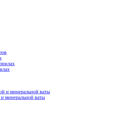
в
нилах
 и минеральной ваты