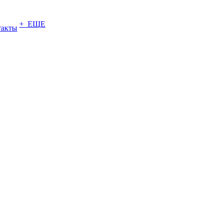
+ ЕЩЕ
такты