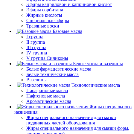
Эфиры каприловой и каприновой кислот
Эфиры сорбитана
Жирные кислоты
Специальные эфиры
Травяные воски
Базовые масла
I группа
II группа
III группа
IV группа
V группа Силиконы
Белые масла и вазелины
Белые фармацевтические масла
Белые технические масла
Вазелины
Технологические масла
Парафиновые масла
Нафтеновые масла
Ароматические масла
Жиры специального
назначения
Жиры специального назначения для смазки
подвижных частей оборудования
Жиры специального назначения для смазки форм,
листов, противней