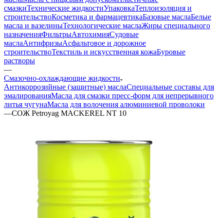
смазки
Технические жидкости
Упаковка
Теплоизоляция и
строительство
Косметика и фармацевтика
Базовые масла
Белые
масла и вазелины
Технологические масла
Жиры специального
назначения
Фильтры
Автохимия
Судовые
масла
Антифризы
Асфальтовое и дорожное
строительство
Текстиль и искусственная кожа
Буровые
растворы
—
Смазочно-охлаждающие жидкости
Антикоррозийные (защитные) масла
Специальные составы для
эмалирования
Масла для смазки пресс-форм для непрерывного
литья чугуна
Масла для волочения алюминиевой проволоки
—
СОЖ Petroyag MACKEREL NT 10