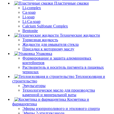
Пластичные смазки
Li-complex
Ca-soap
Li-soap
Li-Ca-soap
Calcium Sulfonate Complex
Bentonite
Технические жидкости
Тормозная жидкость
Жидкости для омывателя стекла
Присадки к моторному маслу
Упаковка
Формирование и защита алюминиевых
контейнеров
Растворитель и носитель пигмента в пищевых
чернилах
Теплоизоляция и
строительство
Эмульгаторы
Технологическое масло для производства
каменной и минеральной ваты
Косметика и
фармацевтика
Эфиры изопрополивого и этилового спирта
Эфиры 2-этилгексанола