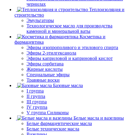
чернилах
Теплоизоляция и
строительство
Эмульгаторы
Технологическое масло для производства
каменной и минеральной ваты
Косметика и
фармацевтика
Эфиры изопрополивого и этилового спирта
Эфиры 2-этилгексанола
Эфиры каприловой и каприновой кислот
Эфиры сорбитана
Жирные кислоты
Специальные эфиры
Травяные воски
Базовые масла
I группа
II группа
III группа
IV группа
V группа Силиконы
Белые масла и вазелины
Белые фармацевтические масла
Белые технические масла
Вазелины