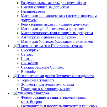
Разделительные агенты для пресс-форм
Смазки с пищевым допуском
Глазирователи
Масла для гидравлических систем с пищевым
допуском
Редукторные масла с пищевым допуском
Масла для цепей с пищевым допуском
Масла-теплоносители с пищевым допуском
Антифризы с пищевым допуском
Масла для бортиков бумажных стаканчиков
Пластичные смазки
Li-complex
Ca-soap
Li-soap
Li-Ca-soap
Calcium Sulfonate Complex
Bentonite
Технические жидкости
Тормозная жидкость
Жидкости для омывателя стекла
Присадки к моторному маслу
Упаковка
Формирование и защита алюминиевых
контейнеров
Растворитель и носитель пигмента в пищевых