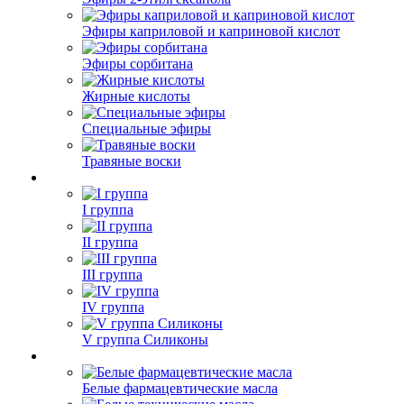
Эфиры каприловой и каприновой кислот
Эфиры сорбитана
Жирные кислоты
Специальные эфиры
Травяные воски
I группа
II группа
III группа
IV группа
V группа Силиконы
Белые фармацевтические масла