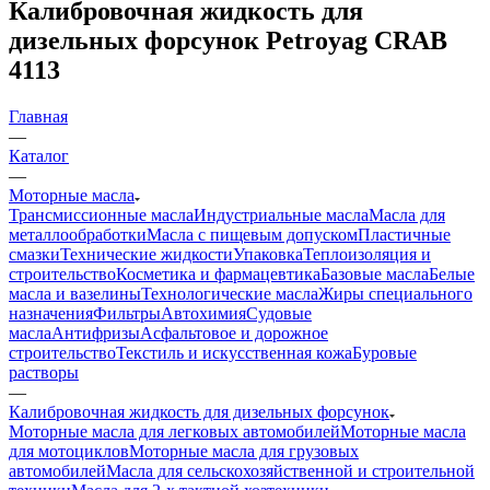
Калибровочная жидкость для
дизельных форсунок Petroyag CRAB
4113
Главная
—
Каталог
—
Моторные масла
Трансмиссионные масла
Индустриальные масла
Масла для
металлообработки
Масла с пищевым допуском
Пластичные
смазки
Технические жидкости
Упаковка
Теплоизоляция и
строительство
Косметика и фармацевтика
Базовые масла
Белые
масла и вазелины
Технологические масла
Жиры специального
назначения
Фильтры
Автохимия
Судовые
масла
Антифризы
Асфальтовое и дорожное
строительство
Текстиль и искусственная кожа
Буровые
растворы
—
Калибровочная жидкость для дизельных форсунок
Моторные масла для легковых автомобилей
Моторные масла
для мотоциклов
Моторные масла для грузовых
автомобилей
Масла для сельскохозяйственной и строительной