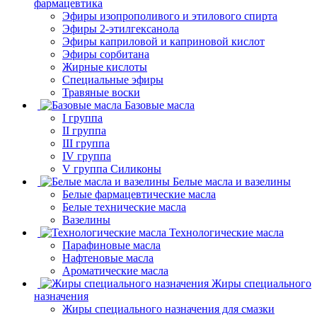
фармацевтика
Эфиры изопрополивого и этилового спирта
Эфиры 2-этилгексанола
Эфиры каприловой и каприновой кислот
Эфиры сорбитана
Жирные кислоты
Специальные эфиры
Травяные воски
Базовые масла
I группа
II группа
III группа
IV группа
V группа Силиконы
Белые масла и вазелины
Белые фармацевтические масла
Белые технические масла
Вазелины
Технологические масла
Парафиновые масла
Нафтеновые масла
Ароматические масла
Жиры специального
назначения
Жиры специального назначения для смазки