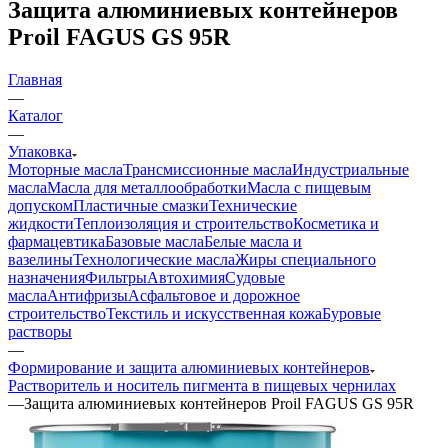
Защита алюминиевых контейнеров
Proil FAGUS GS 95R
Главная
—
Каталог
—
Упаковка
Моторные масла
Трансмиссионные масла
Индустриальные
масла
Масла для металлообработки
Масла с пищевым
допуском
Пластичные смазки
Технические
жидкости
Теплоизоляция и строительство
Косметика и
фармацевтика
Базовые масла
Белые масла и
вазелины
Технологические масла
Жиры специального
назначения
Фильтры
Автохимия
Судовые
масла
Антифризы
Асфальтовое и дорожное
строительство
Текстиль и искусственная кожа
Буровые
растворы
—
Формирование и защита алюминиевых контейнеров
Растворитель и носитель пигмента в пищевых чернилах
—
Защита алюминиевых контейнеров Proil FAGUS GS 95R