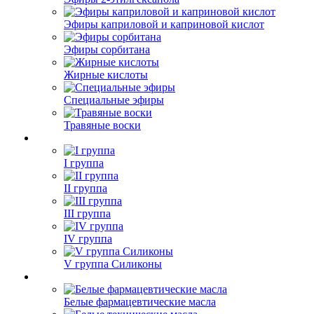
Эфиры каприловой и каприновой кислот
Эфиры сорбитана
Жирные кислоты
Специальные эфиры
Травяные воски
I группа
II группа
III группа
IV группа
V группа Силиконы
Белые фармацевтические масла