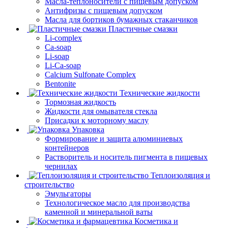
Масла-теплоносители с пищевым допуском
Антифризы с пищевым допуском
Масла для бортиков бумажных стаканчиков
Пластичные смазки
Li-complex
Ca-soap
Li-soap
Li-Ca-soap
Calcium Sulfonate Complex
Bentonite
Технические жидкости
Тормозная жидкость
Жидкости для омывателя стекла
Присадки к моторному маслу
Упаковка
Формирование и защита алюминиевых
контейнеров
Растворитель и носитель пигмента в пищевых
чернилах
Теплоизоляция и
строительство
Эмульгаторы
Технологическое масло для производства
каменной и минеральной ваты
Косметика и