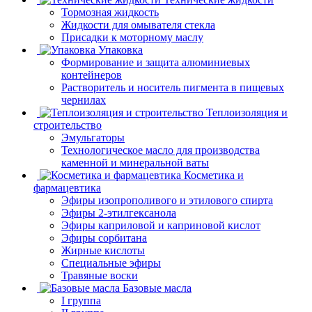
Тормозная жидкость
Жидкости для омывателя стекла
Присадки к моторному маслу
Упаковка
Формирование и защита алюминиевых
контейнеров
Растворитель и носитель пигмента в пищевых
чернилах
Теплоизоляция и
строительство
Эмульгаторы
Технологическое масло для производства
каменной и минеральной ваты
Косметика и
фармацевтика
Эфиры изопрополивого и этилового спирта
Эфиры 2-этилгексанола
Эфиры каприловой и каприновой кислот
Эфиры сорбитана
Жирные кислоты
Специальные эфиры
Травяные воски
Базовые масла
I группа