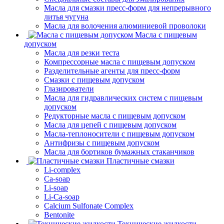
Масла для смазки пресс-форм для непрерывного
литья чугуна
Масла для волочения алюминиевой проволоки
Масла с пищевым
допуском
Масла для резки теста
Компрессорные масла с пищевым допуском
Разделительные агенты для пресс-форм
Смазки с пищевым допуском
Глазирователи
Масла для гидравлических систем с пищевым
допуском
Редукторные масла с пищевым допуском
Масла для цепей с пищевым допуском
Масла-теплоносители с пищевым допуском
Антифризы с пищевым допуском
Масла для бортиков бумажных стаканчиков
Пластичные смазки
Li-complex
Ca-soap
Li-soap
Li-Ca-soap
Calcium Sulfonate Complex
Bentonite
Технические жидкости