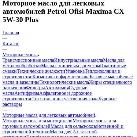
Моторное масло для легковых
автомобилей Petrol Ofisi Maxima CX
5W-30 Plus
Главная
—
Каталог
—
Моторные масла
Трансмиссионные масла
Индустриальные масла
Масла для
металлообработки
Масла с пищевым допуском
Пластичные
смазки
Технические жидкости
Упаковка
Теплоизоляция и
строительство
Косметика и фармацевтика
Базовые масла
Белые
масла и вазелины
Технологические масла
Жиры специального
назначения
Фильтры
Автохимия
Судовые
масла
Антифризы
Асфальтовое и дорожное
строительство
Текстиль и искусственная кожа
Буровые
растворы
—
Моторные масла для легковых автомобилей
Моторные масла для мотоциклов
Моторные масла для
грузовых автомобилей
Масла для сельскохозяйственной и
строительной техники
Масла для 2-х тактной