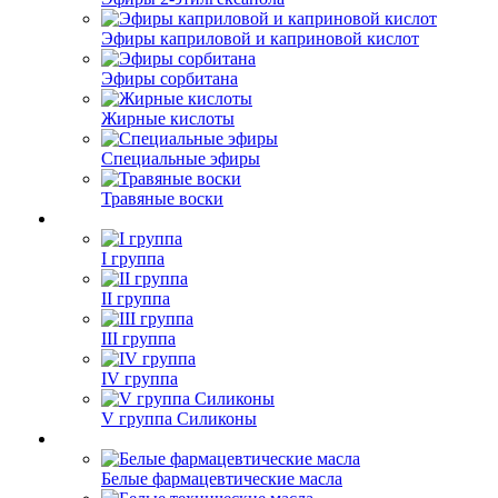
Эфиры каприловой и каприновой кислот
Эфиры сорбитана
Жирные кислоты
Специальные эфиры
Травяные воски
I группа
II группа
III группа
IV группа
V группа Силиконы
Белые фармацевтические масла