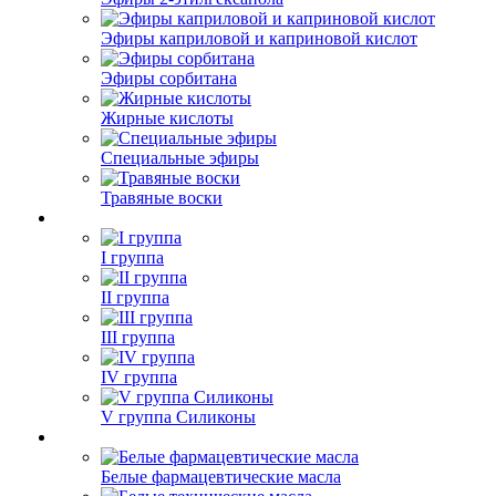
Эфиры каприловой и каприновой кислот
Эфиры сорбитана
Жирные кислоты
Специальные эфиры
Травяные воски
I группа
II группа
III группа
IV группа
V группа Силиконы
Белые фармацевтические масла