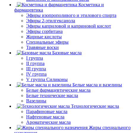
Косметика и
фармацевтика
Эфиры изопрополивого и этилового спирта
Эфиры 2-этилгексанола
Эфиры каприловой и каприновой кислот
Эфиры сорбитана
Жирные кислоты
Специальные эфиры
Травяные воски
Базовые масла
I группа
II группа
III группа
IV группа
V группа Силиконы
Белые масла и вазелины
Белые фармацевтические масла
Белые технические масла
Вазелины
Технологические масла
Парафиновые масла
Нафтеновые масла
Ароматические масла
Жиры специального
назначения