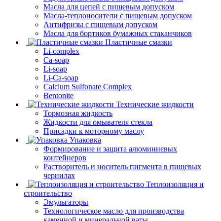
Масла для цепей с пищевым допуском
Масла-теплоносители с пищевым допуском
Антифризы с пищевым допуском
Масла для бортиков бумажных стаканчиков
Пластичные смазки
Li-complex
Ca-soap
Li-soap
Li-Ca-soap
Calcium Sulfonate Complex
Bentonite
Технические жидкости
Тормозная жидкость
Жидкости для омывателя стекла
Присадки к моторному маслу
Упаковка
Формирование и защита алюминиевых
контейнеров
Растворитель и носитель пигмента в пищевых
чернилах
Теплоизоляция и
строительство
Эмульгаторы
Технологическое масло для производства
каменной и минеральной ваты