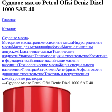
Судовое масло Petrol Ofisi Deniz Dizel
1000 SAE 40
Главная
—
Каталог
—
Судовые масла
Моторные масла
Трансмиссионные масла
Индустриальные
масла
Масла для металлообработки
Масла с пищевым
допуском
Пластичные смазки
Технические
жидкости
Упаковка
Теплоизоляция и строительство
Косметика
и фармацевтика
Базовые масла
Белые масла и
вазелины
Технологические масла
Жиры специального
назначения
Фильтры
Автохимия
Антифризы
Асфальтовое и
дорожное строительство
Текстиль и искусственная
кожа
Буровые растворы
—
Судовое масло Petrol Ofisi Deniz Dizel 1000 SAE 40