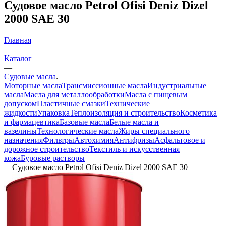
Судовое масло Petrol Ofisi Deniz Dizel
2000 SAE 30
Главная
—
Каталог
—
Судовые масла
Моторные масла
Трансмиссионные масла
Индустриальные
масла
Масла для металлообработки
Масла с пищевым
допуском
Пластичные смазки
Технические
жидкости
Упаковка
Теплоизоляция и строительство
Косметика
и фармацевтика
Базовые масла
Белые масла и
вазелины
Технологические масла
Жиры специального
назначения
Фильтры
Автохимия
Антифризы
Асфальтовое и
дорожное строительство
Текстиль и искусственная
кожа
Буровые растворы
—
Судовое масло Petrol Ofisi Deniz Dizel 2000 SAE 30