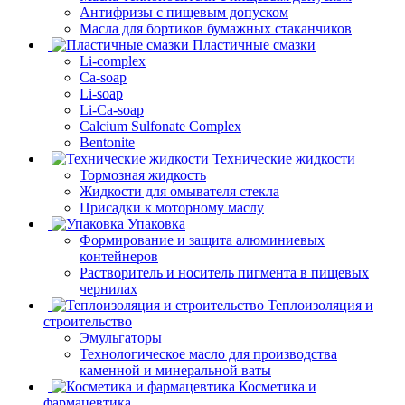
Антифризы с пищевым допуском
Масла для бортиков бумажных стаканчиков
Пластичные смазки
Li-complex
Ca-soap
Li-soap
Li-Ca-soap
Calcium Sulfonate Complex
Bentonite
Технические жидкости
Тормозная жидкость
Жидкости для омывателя стекла
Присадки к моторному маслу
Упаковка
Формирование и защита алюминиевых
контейнеров
Растворитель и носитель пигмента в пищевых
чернилах
Теплоизоляция и
строительство
Эмульгаторы
Технологическое масло для производства
каменной и минеральной ваты
Косметика и
фармацевтика