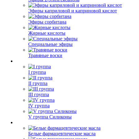
Эфиры каприловой и каприновой кислот
Эфиры сорбитана
Жирные кислоты
Специальные эфиры
Травяные воски
I группа
II группа
III группа
IV группа
V группа Силиконы
Белые фармацевтические масла