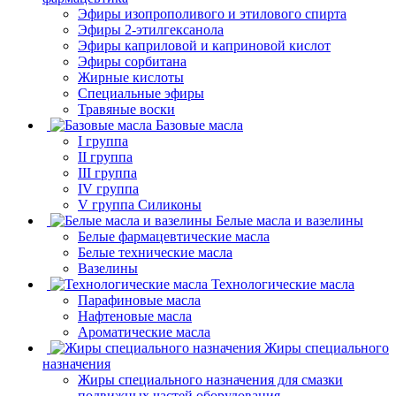
Эфиры изопрополивого и этилового спирта
Эфиры 2-этилгексанола
Эфиры каприловой и каприновой кислот
Эфиры сорбитана
Жирные кислоты
Специальные эфиры
Травяные воски
Базовые масла
I группа
II группа
III группа
IV группа
V группа Силиконы
Белые масла и вазелины
Белые фармацевтические масла
Белые технические масла
Вазелины
Технологические масла
Парафиновые масла
Нафтеновые масла
Ароматические масла
Жиры специального
назначения
Жиры специального назначения для смазки
подвижных частей оборудования